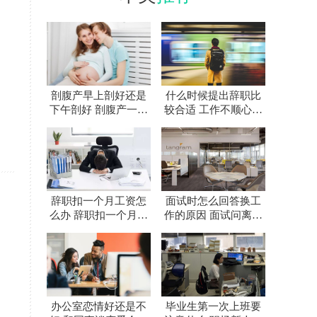
剖腹产早上剖好还是
什么时候提出辞职比
下午剖好 剖腹产一天
较合适 工作不顺心要
中什么时间最好
不要辞职
辞职扣一个月工资怎
面试时怎么回答换工
么办 辞职扣一个月工
作的原因 面试问离职
资合法吗
原因怎么回答
办公室恋情好还是不
毕业生第一次上班要