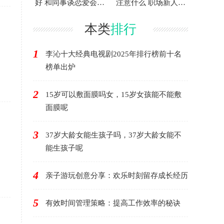
好 和同事谈恋爱会有
注意什么 职场新人要
好结果吗
完全听话吗
本类
排行
1
李沁十大经典电视剧2025年排行榜前十名
榜单出炉
2
15岁可以敷面膜吗女，15岁女孩能不能敷
面膜呢
3
37岁大龄女能生孩子吗，37岁大龄女能不
能生孩子呢
4
亲子游玩创意分享：欢乐时刻留存成长经历
5
有效时间管理策略：提高工作效率的秘诀