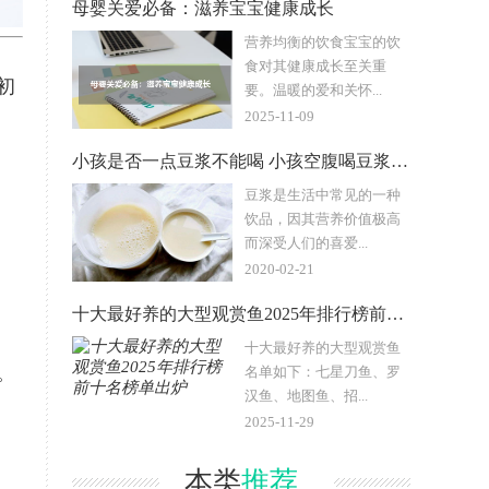
母婴关爱必备：滋养宝宝健康成长
营养均衡的饮食宝宝的饮
食对其健康成长至关重
初
要。温暖的爱和关怀...
2025-11-09
小孩是否一点豆浆不能喝 小孩空腹喝豆浆好不好
豆浆是生活中常见的一种
饮品，因其营养价值极高
而深受人们的喜爱...
2020-02-21
十大最好养的大型观赏鱼2025年排行榜前十名榜单出炉
十大最好养的大型观赏鱼
。
名单如下：七星刀鱼、罗
汉鱼、地图鱼、招...
2025-11-29
本类
推荐