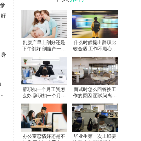
择参
划好
剖腹产早上剖好还是
什么时候提出辞职比
下午剖好 剖腹产一天
较合适 工作不顺心要
自身
中什么时间最好
不要辞职
场
辞职扣一个月工资怎
面试时怎么回答换工
格。
么办 辞职扣一个月工
作的原因 面试问离职
资合法吗
原因怎么回答
办公室恋情好还是不
毕业生第一次上班要