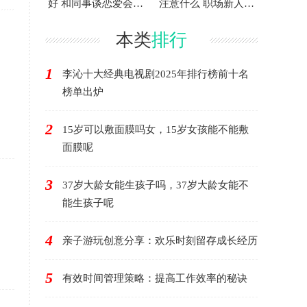
好 和同事谈恋爱会有
注意什么 职场新人要
好结果吗
完全听话吗
本类
排行
1
李沁十大经典电视剧2025年排行榜前十名
榜单出炉
2
15岁可以敷面膜吗女，15岁女孩能不能敷
面膜呢
3
37岁大龄女能生孩子吗，37岁大龄女能不
能生孩子呢
4
亲子游玩创意分享：欢乐时刻留存成长经历
5
有效时间管理策略：提高工作效率的秘诀