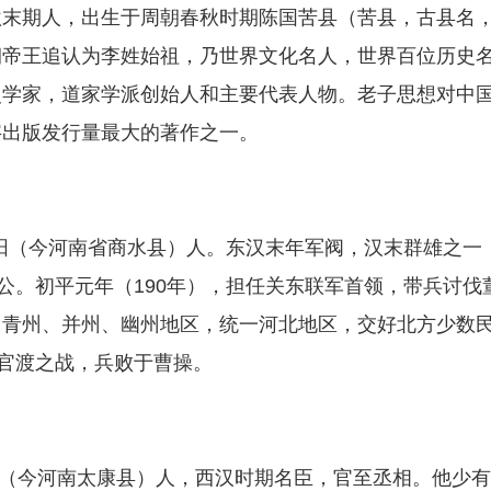
秋末期人，出生于周朝春秋时期陈国苦县（苦县，古县名
朝帝王追认为李姓始祖，乃世界文化名人，世界百位历史
史学家，道家学派创始人和主要代表人物。老子思想对中
字出版发行量最大的著作之一。
汝阳（今河南省商水县）人。东汉末年军阀，汉末群雄之一
公。初平元年（190年），担任关东联军首领，带兵讨伐
、青州、并州、幽州地区，统一河北地区，交好北方少数
动官渡之战，兵败于曹操。
阳夏（今河南太康县）人，西汉时期名臣，官至丞相。他少