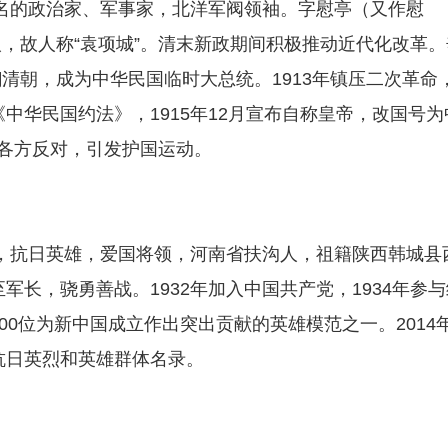
上著名的政治家、军事家，北洋军阀领袖。字慰亭（又作慰
，故人称“袁项城”。清末新政期间积极推动近代化改革。
清朝，成为中华民国临时大总统。1913年镇压二次革命
《中华民国约法》，1915年12月宣布自称皇帝，改国号为
到各方反对，引发护国运动。
恒立，抗日英雄，爱国将领，河南省扶沟人，祖籍陕西韩城县
军长，骁勇善战。1932年加入中国共产党，1934年参与
00位为新中国成立作出突出贡献的英雄模范之一。2014年
抗日英烈和英雄群体名录。