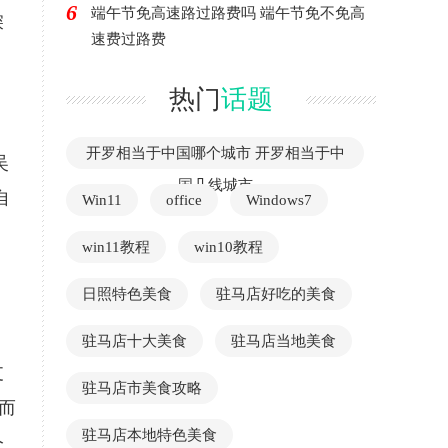
6
端午节免高速路过路费吗 端午节免不免高
深
速费过路费
热门
话题
开罗相当于中国哪个城市 开罗相当于中
吴
国几线城市
自
Win11
office
Windows7
win11教程
win10教程
日照特色美食
驻马店好吃的美食
驻马店十大美食
驻马店当地美食
支
驻马店市美食攻略
而
驻马店本地特色美食
今