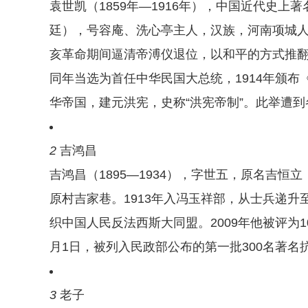
袁世凯（1859年—1916年），中国近代史
廷），号容庵、洗心亭主人，汉族，河南项城人
亥革命期间逼清帝溥仪退位，以和平的方式推翻
同年当选为首任中华民国大总统，1914年颁布
华帝国，建元洪宪，史称“洪宪帝制”。此举遭
2
吉鸿昌
吉鸿昌（1895—1934），字世五，原名吉
原村吉家巷。1913年入冯玉祥部，从士兵递升至
织中国人民反法西斯大同盟。2009年他被评为1
月1日，被列入民政部公布的第一批300名著名
3
老子