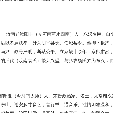
公），汝南郡汝阳县（今河南商水西南）人，东汉名臣。自
，后以孝廉获举，升为阴平县长、任城县令。他御下极严
河南尹，政号严明，断狱公平。在京畿十余年，京师肃然
的后代（汝南袁氏）繁荣兴盛，与弘农杨氏并为东汉“四
石。陈郡阳夏（今河南太康）人。东晋政治家、名士，太常谢裒
之东山。谢安多才多艺，善行书，通音乐。性情闲雅温和