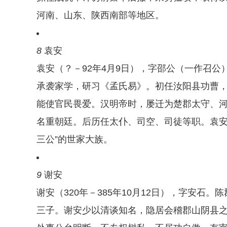
河南、山东、陕西南部等地区。
8
袁安
袁安（？－92年4月9日），字邵公（一作召
承袭家学，研习《孟氏易》。初任汝阳县功曹
能使官民畏爱。汉明帝时，屡迁为楚郡太守、
名重朝廷。后历任太仆、司空、司徒等职。袁安
三公”的世家大族。
9
谢安
谢安（320年－385年10月12日），字安
三子。谢安少以清谈知名，隐居会稽郡山阴县