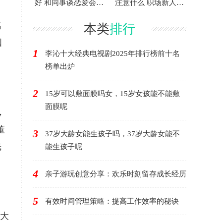
好 和同事谈恋爱会有
注意什么 职场新人要
，
好结果吗
完全听话吗
名
本类
排行
国
1
李沁十大经典电视剧2025年排行榜前十名
榜单出炉
2
15岁可以敷面膜吗女，15岁女孩能不能敷
面膜呢
，
董
3
37岁大龄女能生孩子吗，37岁大龄女能不
民
能生孩子呢
4
亲子游玩创意分享：欢乐时刻留存成长经历
5
有效时间管理策略：提高工作效率的秘诀
有大