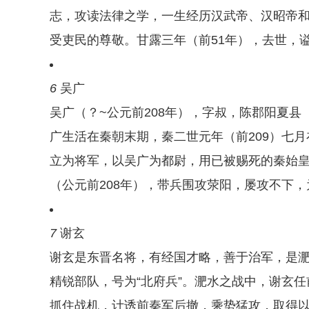
志，攻读法律之学，一生经历汉武帝、汉昭帝
受吏民的尊敬。甘露三年（前51年），去世，谥
6
吴广
吴广（？~公元前208年），字叔，陈郡阳夏
广生活在秦朝末期，秦二世元年（前209）七月
立为将军，以吴广为都尉，用已被赐死的秦始
（公元前208年），带兵围攻荥阳，屡攻不下
7
谢玄
谢玄是东晋名将，有经国才略，善于治军，是
精锐部队，号为“北府兵”。淝水之战中，谢玄
抓住战机，计诱前秦军后撤，乘势猛攻，取得