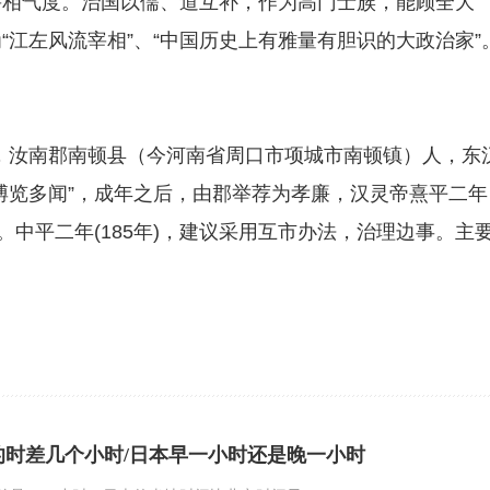
宰相气度。治国以儒、道互补，作为高门士族，能顾全大
江左风流宰相”、“中国历史上有雅量有胆识的大政治家”
瑗，汝南郡南顿县（今河南省周口市项城市南顿镇）人，东
博览多闻”，成年之后，由郡举荐为孝廉，汉灵帝熹平二年
。中平二年(185年)，建议采用互市办法，治理边事。主
。
的时差几个小时/日本早一小时还是晚一小时