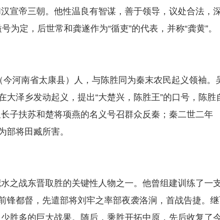
和汉宣帝三朝。他性温良有智谋，善于领导，议处合法，
号为定，后世常和龚遂作为“循吏”的代表，并称“龚黄”。
县（今河南省太康县）人，与陈胜同为秦末农民起义领袖。
在大泽乡发动起义，提出“大楚兴，陈胜王”的口号，陈胜
皇长子扶苏和楚将项燕的名义号召群众反秦；秦二世二年
，为部将田臧所害。
淝水之战东晋取胜的关键性人物之一。他曾组建训练了一
任前锋都督，先遣部将刘牢之率部夜袭洛涧，首战告捷。继
以少胜多的巨大战果。随后，乘胜开拓中原，先后收复了