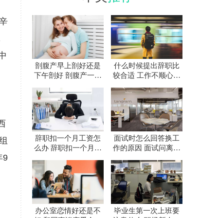
辛
，
中
剖腹产早上剖好还是
什么时候提出辞职比
下午剖好 剖腹产一天
较合适 工作不顺心要
中什么时间最好
不要辞职
西
辞职扣一个月工资怎
面试时怎么回答换工
组
么办 辞职扣一个月工
作的原因 面试问离职
9
资合法吗
原因怎么回答
办公室恋情好还是不
毕业生第一次上班要