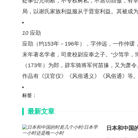
处事公允明断，不专权树私，不居功自傲，有
局，以谢氏家族利益服从于晋室利益。其被成为“
10
应劭
应劭（约153年－196年），字仲远，一作仲
末年著名学者，司隶校尉应奉之子。“少笃学，
（173年）为郎，辟车骑将军何苗掾，又为萧令
作品有《汉官仪》《风俗通义》《风俗通》等
标签：
最新文章
日本和中国