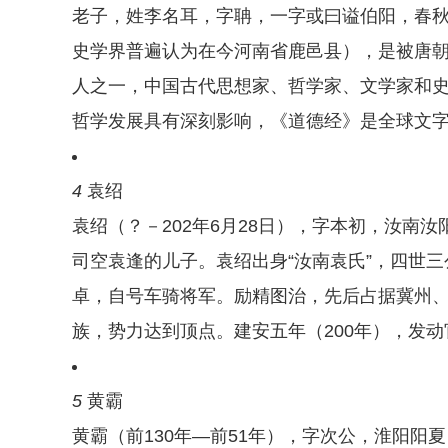
老子，姓李名耳，字聃，一字或曰谥伯阳，春
史学界普遍认为在今河南省鹿邑县），是被唐
人之一，中国古代思想家、哲学家、文学家和
哲学发展具有深刻影响，《道德经》是全球文
4
袁绍
袁绍（？－202年6月28日），字本初，汝南
司空袁逢的儿子。袁绍出身“汝南袁氏”，四世三
卓，自号车骑将军。励精图治，先后占据冀州
族，势力达到顶点。建安五年（200年），发
5
黄霸
黄霸（前130年—前51年），字次公，淮阳