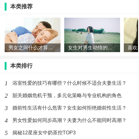
本类推荐
六、提供有价值的信息
当你联系对方时，尝试提供有价值的信息或者建议，这
男女之间什么才算是有感觉 男女之间的有感觉指的是什么
女生对男生动情的表现是什么 女人动感情了什么样子
样可以增加对方对你的兴趣。但是也不要过于唠叨或者
教训对方。
本类排行
七、不要过度解读对方行为
1
浴室性爱的技巧有哪些？什么时候不适合夫妻生活？
不要过度解读对方的行为，可能只是因为对方忙碌或者
2
韶关婚姻危机干预，多元化策略与专业机构的角色
有其他事情要处理。不要过于敏感或者给对方施加压
3
婚前性生活有什么危害？女生如何拒绝婚前性生活？
力。
4
男女性爱如何同步高潮？夫妻为什么不能同时高潮？
八、避免过于直白
5
揭秘12星座女中奶茶控TOP3