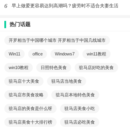
6
早上做爱更容易达到高潮吗？疲劳时不适合夫妻生活
虽然你可能想让对方知道你的想法和感受，但是过于直
白可能会让对方感到尴尬或者无法接受。尝试用更温和
热门话题
和含蓄的方式表达。
开罗相当于中国哪个城市 开罗相当于中国几线城市
九、关注对方的需求
Win11
office
Windows7
win11教程
在联系对方时，关注对方的需求和感受，尝试提供帮助
或者支持。这样可以增加对方的好感度，让对方更容易
win10教程
日照特色美食
驻马店好吃的美食
接受你的联系。
驻马店十大美食
驻马店当地美食
十、尝试新的话题
驻马店市美食攻略
驻马店本地特色美食
如果你已经和对方聊了很多次，但是对方似乎对话题失
驻马店的美食是什么呀
驻马店美食小吃
去了兴趣，尝试新的话题或者切换话题，让对方重新感
驻马店美食十大排行榜
驻马店必吃美食
到兴趣。