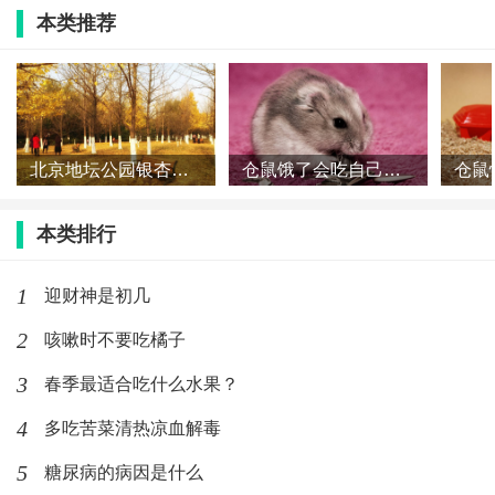
将炸面酱装入干净、干燥的瓶子中，并严密封口。保存在阴
本类推荐
凉干燥的地方，以免受潮变质。
炸面酱的功效
炸面酱含有大量的蛋白质、脂肪、碳水化合物等营养物质。
北京地坛公园银杏什么时候黄 地坛公园银杏大道怎么走
仓鼠饿了会吃自己的孩子吗 仓鼠会吃同伴吗
它具有增强食欲、促进消化、防止便秘等功效。
本类排行
炸面酱的应用
1
迎财神是初几
炸面酱可以用于各种菜品的调味，如炒菜、卤菜、火锅等。
2
咳嗽时不要吃橘子
此外，还可以用来做汤底、拌面等。
3
春季最适合吃什么水果？
炸面酱的选择
4
多吃苦菜清热凉血解毒
市面上的炸面酱种类繁多，但是质量参差不齐。建议大家选
5
糖尿病的病因是什么
择口感细腻、色泽金黄、香气浓郁的炸面酱。