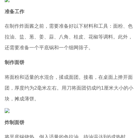
准备工作
在制作炸面酱之前，需要准备好以下材料和工具：面粉、色
拉油、盐、葱、姜、蒜、八角、桂皮、花椒等调料。此外，
还需要准备一个平底锅和一个细网筛子。
制作面饼
将面粉和适量的水混合，揉成面团。接着，在桌面上擀开面
团，厚度约为2毫米左右。用刀将面团切成约1厘米大小的小
块，摊成薄饼。
炸制面饼
将平底锅烧热，倒入适量的色拉油。待油温达到6成热时，