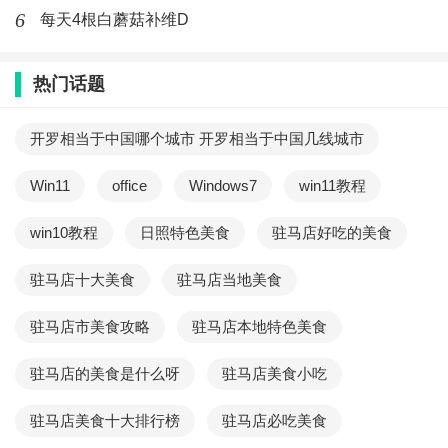
6
每天4根白蘑菇补维D
炸面酱的保存
热门话题
炸面酱应该保存在阴凉干燥处，避免阳光直射和高温潮湿。
开封后，应该尽快食用，并密封保存。
开罗相当于中国哪个城市 开罗相当于中国几线城市
手工制作炸面酱的优点
Win11
office
Windows7
win11教程
手工制作炸面酱，可以控制材料的用量和质量，保证健康和
win10教程
日照特色美食
驻马店好吃的美食
美味。此外，还可以锻炼自己的动手能力和耐心。
驻马店十大美食
驻马店当地美食
手工制作炸面酱虽然比较繁琐，但是制作出的炸面酱健康美
驻马店市美食攻略
驻马店本地特色美食
味，让人回味无穷。希望大家通过本文的介绍，能够掌握炸
驻马店的美食是什么呀
驻马店美食小吃
面酱的制作方法和技巧，享受美食的同时也保护身体健康。
驻马店美食十大排行榜
驻马店必吃美食