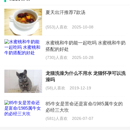
将面饼粉和调料粉混合在一起，加入适量的盐和色拉油，搅
拌均匀。此时，可以根据个人口味适当添加其他调料。
夏天出汗推荐7款汤
炒制炸面酱
(553)人喜欢
2025-10-08
将混合好的炸面酱放入平底锅中，用小火炒制。注意不要停
水蜜桃和牛奶能一起吃吗 水蜜桃和牛奶
搭配的好处
止搅拌，以免粉糊糊成团。炒制至颜色金黄，香味浓郁即可
(730)人喜欢
2025-10-28
出锅。
龙猫洗澡为什么不用水 龙猫怀孕可以洗
过筛
澡吗
将炸好的面酱放入细网筛子中，用勺子按压过筛，使其变成
(58)人喜欢
2019-12-19
细腻的炸面酱。筛下来的较大颗粒再次放回锅中炒制，直到
85牛女是苦命还是富命/1985属牛女的
全部过筛为止。
必经三大坎
(581)人喜欢
2026-07-07
包装保存