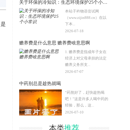
关于环保的冷知识：生态环境保护25个小常识
本站子衿物语尝试网
（www.zijin888.cn）在以
下是
下本...
2026-07-18
赡养费是什么意思 赡养费啥意思啊
1. 赡养费是指成年子女在
经济上对父母承担的法定
赡养义务所支...
2026-07-07
中药别总是趁热就喝
“药熬好了，赶快趁热喝
吧！”这是许多人喝中药的
经验，那么，这...
2026-07-10
本类
推荐