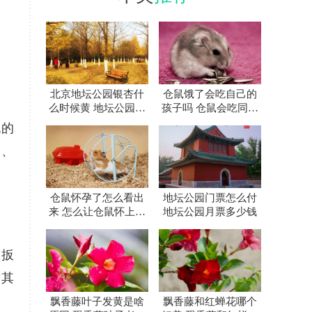
北京地坛公园银杏什
仓鼠饿了会吃自己的
么时候黄 地坛公园银
孩子吗 仓鼠会吃同伴
杏大道怎么走
吗
机的
刀、
仓鼠怀孕了怎么看出
地坛公园门票怎么付
来 怎么让仓鼠怀上宝
地坛公园月票多少钱
宝
用扳
致其
飘香藤叶子发黄是啥
飘香藤和红蝉花哪个