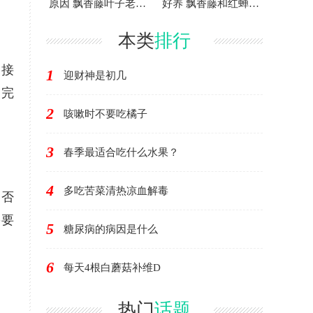
原因 飘香藤叶子老黄
好养 飘香藤和红蝉花
怎么办
差别在哪
本类
排行
的接
1
迎财神是初几
装完
2
咳嗽时不要吃橘子
3
春季最适合吃什么水果？
4
多吃苦菜清热凉血解毒
是否
需要
5
糖尿病的病因是什么
6
每天4根白蘑菇补维D
热门
话题