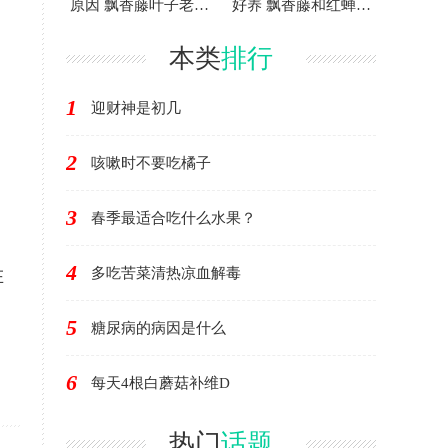
原因 飘香藤叶子老黄
好养 飘香藤和红蝉花
怎么办
差别在哪
本类
排行
1
迎财神是初几
2
咳嗽时不要吃橘子
3
春季最适合吃什么水果？
4
多吃苦菜清热凉血解毒
在
5
糖尿病的病因是什么
6
每天4根白蘑菇补维D
热门
话题