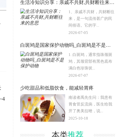
生活冷知识分享：亲戚不共财,共财断往来的意思
1、亲戚不共财，共财断往
来，是一句流传甚广的民
了
间俗语。它的字...
2026-07-05
白斑鸠是国家保护动物吗_白斑鸠是不是保护动物
1. 白斑鸠，通常指珠颈斑
鸠，其颈背部有黑色底布
满白色珍珠状...
2026-07-07
米
少吃甜品和低脂饮食，能减轻胃疼
南读者禹先生问：我患有
~4
胃食管反流病，医生给我
开了奥美拉唑，说...
2025-10-18
本类
推荐