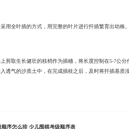
，采用全叶插的方式，用完整的叶片进行扦插繁育出幼株
上剪取生长健壮的枝梢作为插穗，将长度控制在5-7公分
插入透气的沙质土中，在完成插枝之后，及时将扦插基质
级顺序怎么排 少儿围棋考级顺序表