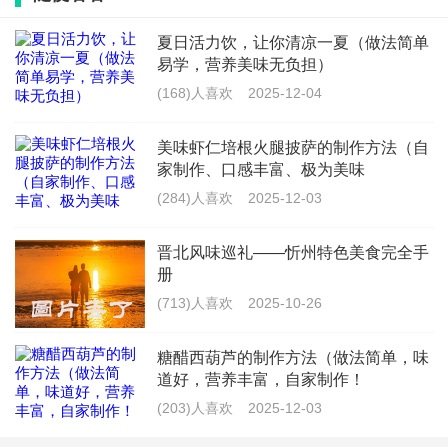
再加入之前炒好的葱姜蒜末和少许的鸡精，拌匀。
夏日活力饮，让你清凉一夏（做法简单
八：等待浓稠
易学，营养美味无负担）
(168)人喜欢
2025-12-04
再等待一会儿，直到豆腐和菠菜的味道彻底浓稠起来。
美味虾仁培根火腿披萨的制作方法（自
九：起锅
家制作、口感丰富、极为美味
(284)人喜欢
2025-12-03
最后关火，倒出溶豆羹，淋上香油即可。
晋北风味巡礼——忻州特色美食完全手
十：轻松快捷
册
(713)人喜欢
2025-10-26
这道菠菜溶豆的制作非常简单，非常适合快节奏的生活
方式。而且，这道菜肴不仅美味可口，而且营养丰富。
糖醋西葫芦的制作方法（做法简单，味
道好，营养丰富，自家制作！
十一：豆腐的营养
(203)人喜欢
2025-12-03
豆腐作为大豆制品，含有丰富的优质蛋白质和多种营养