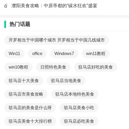
6
濮阳美食攻略：中原帝都的“碳水狂欢”盛宴
十五：
热门话题
通过以上简单的步骤，大家就可以轻松地制作出美味又
健康的菠菜溶豆。相信这道菜品不仅可以丰富你的饮
开罗相当于中国哪个城市 开罗相当于中国几线城市
食，而且还能让你保持健康的身体。
Win11
office
Windows7
win11教程
最新文章
win10教程
日照特色美食
驻马店好吃的美食
减肥期间可以吃猪肉炒菜吗_减肥能吃
炒瘦肉吗
驻马店十大美食
驻马店当地美食
(830)人喜欢
2026-07-21
驻马店市美食攻略
驻马店本地特色美食
螺蛳肉韭菜的做法大全_家常螺蛳肉炒
驻马店的美食是什么呀
韭菜窍门
驻马店美食小吃
(697)人喜欢
2026-07-21
驻马店美食十大排行榜
驻马店必吃美食