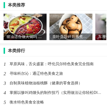
本类推荐
成分，具有很高的营养价值。
十二：菠菜的营养
菠菜是一种非常常见的蔬菜，含有多种维生素和矿物
猪油适合做火锅吗 火锅为什么不用猪油
茶叶蛋敲碎后再煮几分钟 茶叶蛋敲碎之后再煮多久
质，如维生素A、维生素C、维生素E、钙、铁等。
本类排行
十三：适宜人群
1
草原风味，舌尖盛宴：呼伦贝尔特色美食完全指南
这道菜适合所有人食用，特别是适合需要补钙和缓解疲
劳的人士。
2
寻味科尔沁：通辽特色美食之旅
3
自制美味植物油核桃酥（健康的零食选择）
十四：小贴士
4
掌握以惨叫鸡馒头的制作技巧（实用做法让你轻松DIY）
在做菠菜溶豆时，如果不喜欢辣味，可以不加入辣椒油
5
衡水特色美食全攻略
或辣椒粉。