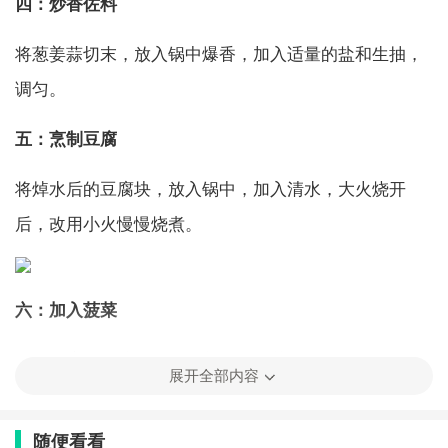
四：炒香佐料
将葱姜蒜切末，放入锅中爆香，加入适量的盐和生抽，
调匀。
五：烹制豆腐
将焯水后的豆腐块，放入锅中，加入清水，大火烧开
后，改用小火慢慢烧煮。
六：加入菠菜
等到豆腐快要熟透时，加入切好的菠菜，拌匀。
展开全部内容
七：加入调料
随便看看