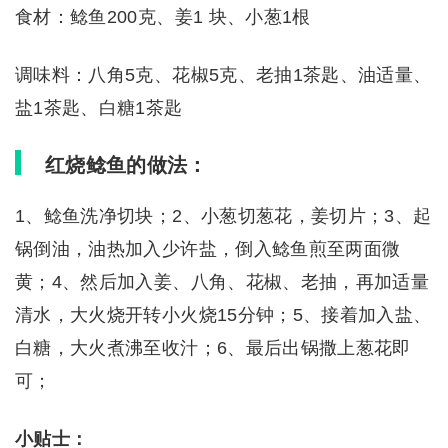
食材：鲶鱼200克、姜1 块、小葱1根
调味料：八角5克、花椒5克、老抽1茶匙、油适量、
盐1茶匙、白糖1茶匙
红烧鲶鱼的做法：
1、鲶鱼洗净切块；2、小葱切葱花，姜切片；3、起
锅倒油，油热加入少许盐，倒入鲶鱼煎至两面微
黄；4、然后加入姜、八角、花椒、老抽，再加适量
清水，大火烧开转小火烧15分钟；5、接着加入盐、
白糖，大火煮沸至收汁；6、最后出锅撒上葱花即
可；
小贴士：