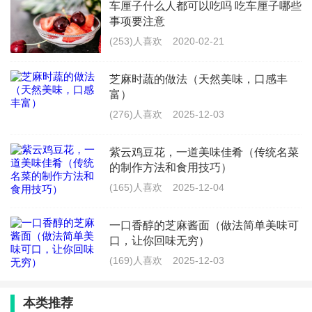
车厘子什么人都可以吃吗 吃车厘子哪些
芋头炒脆皮肉怎么炒好吃窍门_香脆芋
事项要注意
头丝的做法大全
(253)人喜欢
2020-02-21
(521)人喜欢
2026-07-21
芝麻时蔬的做法（天然美味，口感丰
芹菜和蒜苗炒肉_芹菜大蒜炒肉
富）
(276)人喜欢
2025-12-03
(692)人喜欢
2026-07-21
紫云鸡豆花，一道美味佳肴（传统名菜
的制作方法和食用技巧）
(165)人喜欢
2025-12-04
一口香醇的芝麻酱面（做法简单美味可
口，让你回味无穷）
(169)人喜欢
2025-12-03
本类推荐