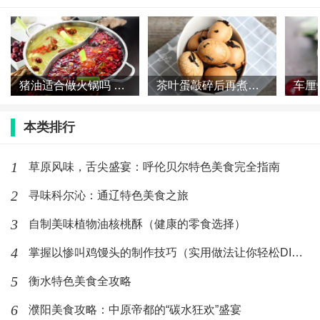
猪油适合做火锅吗 火锅为什么不用猪油
茶叶蛋敲碎后再煮几分钟 茶叶蛋敲碎之后再煮多久
本类排行
1
草原风味，舌尖盛宴：呼伦贝尔特色美食完全指南
2
寻味科尔沁：通辽特色美食之旅
3
自制美味植物油核桃酥（健康的零食选择）
4
掌握以惨叫鸡馒头的制作技巧（实用做法让你轻松DIY）
5
衡水特色美食全攻略
6
濮阳美食攻略：中原帝都的“碳水狂欢”盛宴