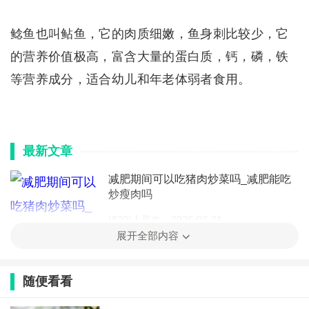
鲶鱼也叫鲇鱼，它的肉质细嫩，鱼身刺比较少，它
的营养价值极高，富含大量的蛋白质，钙，磷，铁
等营养成分，适合幼儿和年老体弱者食用。
最新文章
减肥期间可以吃猪肉炒菜吗_减肥能吃
炒瘦肉吗
(830)人喜欢
2026-07-21
展开全部内容
螺蛳肉韭菜的做法大全_家常螺蛳肉炒
韭菜窍门
随便看看
(697)人喜欢
2026-07-21