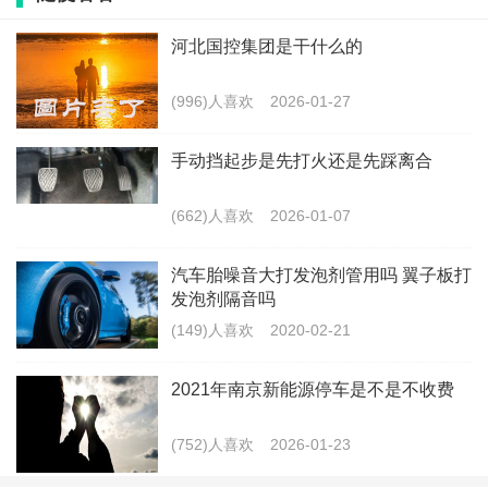
需更换严重偏磨的轮胎，避免行车安全隐患。日常
用车中，建议定期检查胎压与悬挂高度，并在每两
河北国控集团是干什么的
万公里做一次轮胎换位，以有效预防吃胎。
(996)人喜欢
2026-01-27
手动挡起步是先打火还是先踩离合
最新文章
(662)人喜欢
2026-01-07
理想汽车有没有空气悬挂系统 ，理想l8
有没有必要买空气悬挂
汽车胎噪音大打发泡剂管用吗 翼子板打
(645)人喜欢
发泡剂隔音吗
2026-06-30
(149)人喜欢
2020-02-21
理想L8后轮吃胎是怎么回事，理想L8后
轮吃胎严重怎么解决
2021年南京新能源停车是不是不收费
(960)人喜欢
2026-06-30
(752)人喜欢
2026-01-23
上汽大众途岳380tsi报价