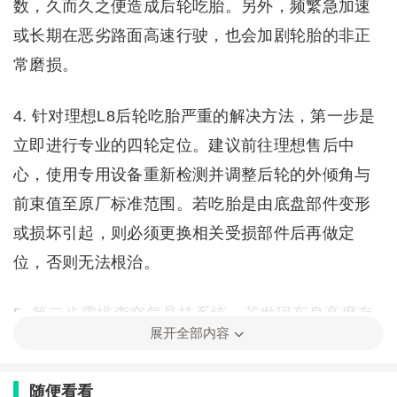
数，久而久之便造成后轮吃胎。另外，频繁急加速
或长期在恶劣路面高速行驶，也会加剧轮胎的非正
常磨损。
4. 针对理想L8后轮吃胎严重的解决方法，第一步是
立即进行专业的四轮定位。建议前往理想售后中
心，使用专用设备重新检测并调整后轮的外倾角与
前束值至原厂标准范围。若吃胎是由底盘部件变形
或损坏引起，则必须更换相关受损部件后再做定
位，否则无法根治。
5. 第二步需排查空气悬挂系统。若发现车身高度存
展开全部内容
在明显不平，应让专业人员校准高度传感器，排除
气包漏气或阀体故障。在解决机械与系统问题后，
随便看看