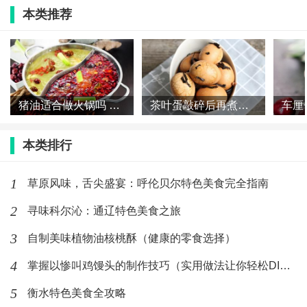
本类推荐
经过一系列的制作过程后，待汤汁浓稠入味后，关火即
可。
上桌
猪油适合做火锅吗 火锅为什么不用猪油
茶叶蛋敲碎后再煮几分钟 茶叶蛋敲碎之后再煮多久
将以水豆腐炖猪血的美食装盘，撒上少许葱花即可上
桌。
本类排行
食用技巧
1
草原风味，舌尖盛宴：呼伦贝尔特色美食完全指南
吃水豆腐炖猪血的时候，可以加上自己喜欢的调料，例
2
寻味科尔沁：通辽特色美食之旅
如生抽、香油等，增加味道。
3
自制美味植物油核桃酥（健康的零食选择）
4
掌握以惨叫鸡馒头的制作技巧（实用做法让你轻松DIY）
营养价值
5
衡水特色美食全攻略
以水豆腐炖猪血的美食不仅口感鲜美，而且营养价值丰