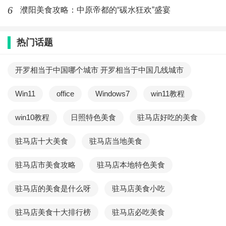
6
濮阳美食攻略：中原帝都的“碳水狂欢”盛宴
富，能够增强人体免疫力、促进新陈代谢等。
以水豆腐炖猪血的美食是一道口感丰富、营养丰富的汤
热门话题
菜，其制作过程繁琐，但是餐桌上却带给人们满满的满
开罗相当于中国哪个城市 开罗相当于中国几线城市
足感。如果您想要享受这道美食，不妨自己在家尝试制
作一下，相信您一定会被其美味所吸引。
Win11
office
Windows7
win11教程
最新文章
win10教程
日照特色美食
驻马店好吃的美食
减肥期间可以吃猪肉炒菜吗_减肥能吃
驻马店十大美食
驻马店当地美食
炒瘦肉吗
(830)人喜欢
2026-07-21
驻马店市美食攻略
驻马店本地特色美食
螺蛳肉韭菜的做法大全_家常螺蛳肉炒
驻马店的美食是什么呀
驻马店美食小吃
韭菜窍门
驻马店美食十大排行榜
驻马店必吃美食
(697)人喜欢
2026-07-21