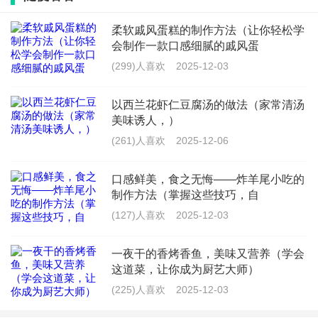
柔软戚风蛋糕的制作方法（让你轻松学
会制作一款口感细腻的戚风蛋
最新文章
(299)人喜欢
2025-12-03
减肥期间可以吃猪肉炒菜吗_减肥能吃
炒瘦肉吗
以西兰花虾仁豆腐汤的做法（家常清汤
美味诱人，）
(830)人喜欢
2026-07-21
(261)人喜欢
2025-12-06
螺蛳肉韭菜的做法大全_家常螺蛳肉炒
韭菜窍门
口感鲜美，食之无悔——炸羊尾小吃的
制作方法（掌握这些技巧，自
(697)人喜欢
2026-07-21
(127)人喜欢
2025-12-03
芋头炒脆皮肉怎么炒好吃窍门_香脆芋
头丝的做法大全
一夜干的香烤香鱼，美味又营养（学会
这道菜，让你成为厨艺大师）
(521)人喜欢
2026-07-21
(225)人喜欢
2025-12-03
芹菜和蒜苗炒肉_芹菜大蒜炒肉