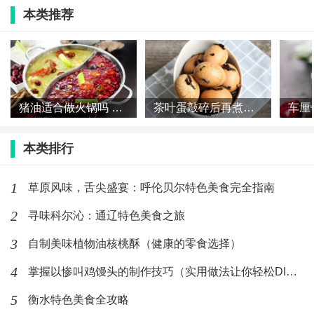
本类推荐
(692)人喜欢
2026-07-21
猪油适合做火锅吗 火锅为什么不用猪油
茶叶蛋敲碎后再煮几分钟 茶叶蛋敲碎之后再煮多久
本类排行
1
草原风味，舌尖盛宴：呼伦贝尔特色美食完全指南
2
寻味科尔沁：通辽特色美食之旅
3
自制美味植物油核桃酥（健康的零食选择）
4
掌握以惨叫鸡馒头的制作技巧（实用做法让你轻松DIY）
5
衡水特色美食全攻略