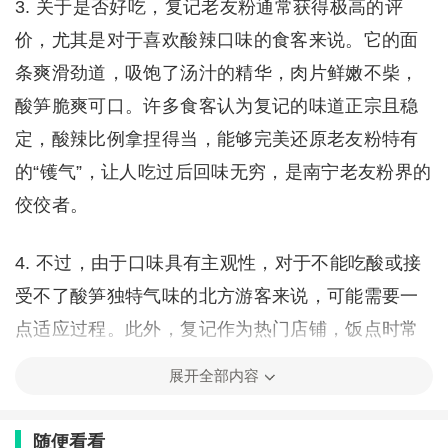
3. 关于是否好吃，复记老友粉通常获得极高的评
价，尤其是对于喜欢酸辣口味的食客来说。它的面
条爽滑劲道，吸饱了汤汁的精华，肉片鲜嫩不柴，
酸笋脆爽可口。许多食客认为复记的味道正宗且稳
定，酸辣比例拿捏得当，能够完美还原老友粉特有
的“镬气”，让人吃过后回味无穷，是南宁老友粉界的
佼佼者。
4. 不过，由于口味具有主观性，对于不能吃酸或接
受不了酸笋独特气味的北方游客来说，可能需要一
点适应过程。此外，复记作为热门店铺，饭点时常
需排队，环境相对嘈杂。但总体而言，只要你喜爱
展开全部内容
尝试地方特色风味，复记老友粉绝对是一次值得尝
试的味蕾体验，是南宁旅游美食清单上的必选项。
随便看看