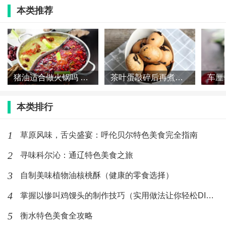
(692)人喜欢
2026-07-21
本类推荐
猪油适合做火锅吗 火锅为什么不用猪油
茶叶蛋敲碎后再煮几分钟 茶叶蛋敲碎之后再煮多久
本类排行
1
草原风味，舌尖盛宴：呼伦贝尔特色美食完全指南
2
寻味科尔沁：通辽特色美食之旅
3
自制美味植物油核桃酥（健康的零食选择）
4
掌握以惨叫鸡馒头的制作技巧（实用做法让你轻松DIY）
5
衡水特色美食全攻略