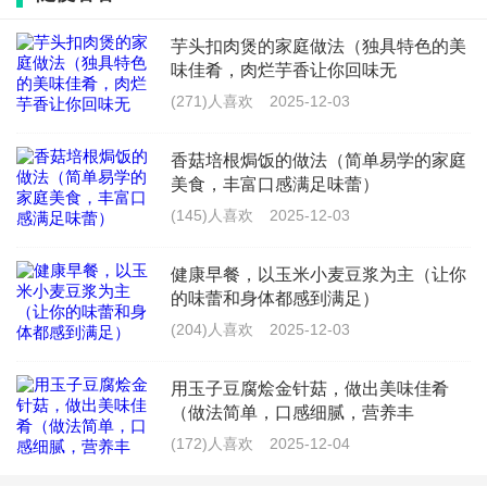
芋头扣肉煲的家庭做法（独具特色的美
最新文章
味佳肴，肉烂芋香让你回味无
减肥期间可以吃猪肉炒菜吗_减肥能吃
(271)人喜欢
2025-12-03
炒瘦肉吗
香菇培根焗饭的做法（简单易学的家庭
(830)人喜欢
2026-07-21
美食，丰富口感满足味蕾）
螺蛳肉韭菜的做法大全_家常螺蛳肉炒
(145)人喜欢
2025-12-03
韭菜窍门
健康早餐，以玉米小麦豆浆为主（让你
(697)人喜欢
2026-07-21
的味蕾和身体都感到满足）
芋头炒脆皮肉怎么炒好吃窍门_香脆芋
(204)人喜欢
2025-12-03
头丝的做法大全
用玉子豆腐烩金针菇，做出美味佳肴
(521)人喜欢
2026-07-21
（做法简单，口感细腻，营养丰
芹菜和蒜苗炒肉_芹菜大蒜炒肉
(172)人喜欢
2025-12-04