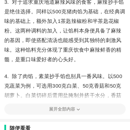
3. 对于追求重庆地道麻辣风味的食客，麻辣抄手馅
是绝佳选择。同样以500克猪肉馅为基础，在经典调
味的基础上，额外加入1茶匙辣椒粉和半茶匙花椒
粉。这两种调料的加入，让馅料本身便具备了麻辣
的基因，即使搭配清汤也能感受到其独特的刺激风
味。这种馅料充分体现了重庆饮食中麻辣鲜香的精
髓，是重口味爱好者的心头好。
4. 除了肉馅，素菜抄手馅也别具一番风味。以500
克蔬菜为例，可选用300克白菜、50克香菇和50克
胡萝卜。白菜切碎后需用盐腌制并挤干水分，香菇
和胡萝卜则切碎备用。调味时使用酱油、蚝油、
展开全部内容
盐、糖、香油和素鸡精，与蔬菜充分拌匀。这种馅
料清爽可口，蔬菜的天然鲜味与调料的咸香融合，
随便看看