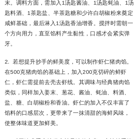
末。调料方面，需加入1汤匙酱油、1汤匙蚝油、1汤
匙料酒、1茶匙盐、半茶匙糖和少许白胡椒粉来奠定
咸鲜基础，最后淋入1汤匙香油增香。搅拌时需朝一
个方向用力，直至馅料产生黏性，口感才会紧实弹
牙。
2. 若想提升抄手的鲜美度，可以制作虾仁猪肉馅。
在500克猪肉馅的基础上，加入200克切碎的鲜虾
仁，虾仁需提前去壳去虾线。其调味与经典猪肉馅
类似，同样加入姜末、葱花、酱油、蚝油、料酒、
盐、糖、白胡椒粉和香油。虾仁的加入不仅丰富了
馅料的口感层次，更带来了一抹清甜的海鲜风味，
使整体味道更加鲜美。