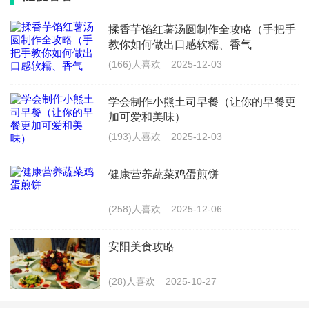
为喜爱清淡口味的食客提供了丰富的选择。
揉香芋馅红薯汤圆制作全攻略（手把手
教你如何做出口感软糯、香气
(166)人喜欢
2025-12-03
最新文章
学会制作小熊土司早餐（让你的早餐更
减肥期间可以吃猪肉炒菜吗_减肥能吃
加可爱和美味）
炒瘦肉吗
(193)人喜欢
2025-12-03
(830)人喜欢
2026-07-21
健康营养蔬菜鸡蛋煎饼
螺蛳肉韭菜的做法大全_家常螺蛳肉炒
韭菜窍门
(258)人喜欢
2025-12-06
(697)人喜欢
2026-07-21
安阳美食攻略
芋头炒脆皮肉怎么炒好吃窍门_香脆芋
头丝的做法大全
(28)人喜欢
2025-10-27
(521)人喜欢
2026-07-21