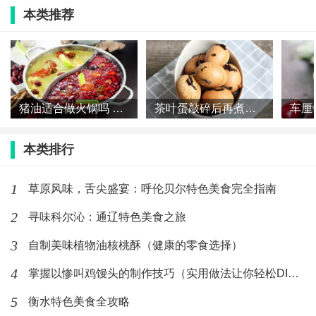
本类推荐
芹菜和蒜苗炒肉_芹菜大蒜炒肉
(692)人喜欢
2026-07-21
猪油适合做火锅吗 火锅为什么不用猪油
茶叶蛋敲碎后再煮几分钟 茶叶蛋敲碎之后再煮多久
本类排行
1
草原风味，舌尖盛宴：呼伦贝尔特色美食完全指南
2
寻味科尔沁：通辽特色美食之旅
3
自制美味植物油核桃酥（健康的零食选择）
4
掌握以惨叫鸡馒头的制作技巧（实用做法让你轻松DIY）
5
衡水特色美食全攻略