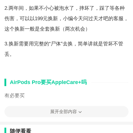
2.两年间，如果不小心被泡水了，摔坏了，踩了等各种
伤害，可以以199元换新，小编今天问过天才吧的客服，
这个换新一般是全套换新（两次机会）
3.换新需要用完整的“尸体”去换，简单讲就是管坏不管
丢。
AirPods Pro要买AppleCare+吗
有必要买
1、因为pro在手机上是看不到电池损耗的，所以80%还
展开全部内容
得你自己感觉续航不行了去挂号，让工程师检测，判断
随便看看
是否需更换。