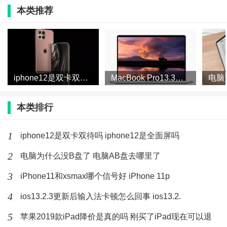
本类推荐
AppleCare+服务计划有用吗
目前 iPhone 系列的 AppleCare Plus 全线提价了并且提
iphone12是双卡双待吗 iphone12是全面屏吗
MacBook Pro13.3会有14寸屏吗 MacBook
价幅度还不小。但依然建议条件允许的情况下还是买一
个吧。手机只要不丢，绝对是超值的。iPad 系列 包括
本类排行
iPad 以及 iPad Pro 都是建议尽量绑定的，比如我的
1
iphone12是双卡双待吗 iphone12是全面屏吗
iPad Pro，因为是在唯品会买的所以没有直接绑定
AppleCare plus，用了一个多月感觉就是不放心心里空
2
电脑为什么没B盘了 电脑AB盘去哪里了
空落落的，后来赶在第59天注册了 AppleCare Plus，顿
3
iPhone11和xsmax哪个信号好 iPhone 11p
时舒坦了，从此不管我弟借我的 iPad 玩什么游戏，我都
4
ios13.2.3更新后输入法卡顿怎么回事 ios13.2.
不必盯着他了，保险既是给自己买的，同时也可以为其
5
苹果2019款iPad降价是真的吗 刚买了iPad现在可以退
他人带来更好的体验。