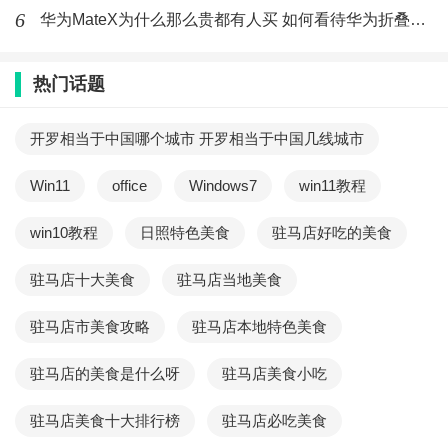
6
华为MateX为什么那么贵都有人买 如何看待华为折叠屏手机被
热门话题
标签：
AirPods Pro
耳机
AppleCare+
开罗相当于中国哪个城市 开罗相当于中国几线城市
最新文章
Win11
office
Windows7
win11教程
vivox30玩游戏卡吗 vivox30可以用4g卡
吗
win10教程
日照特色美食
驻马店好吃的美食
(276)人喜欢
2020-02-21
驻马店十大美食
驻马店当地美食
iphone12预计多少钱 苹果12上市时间
官方消息
驻马店市美食攻略
驻马店本地特色美食
(280)人喜欢
2020-02-21
驻马店的美食是什么呀
驻马店美食小吃
vivo x30 pro眼控追焦怎么样
驻马店美食十大排行榜
vivox30pro
驻马店必吃美食