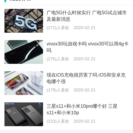
广电5G什么时候实行 广电5G试点城市
2、耳塞套属于消耗品，不保。
及最新消息
3、意外的话特意问了故意损坏想换新岂不是bug，工程
(272)人喜欢
2020-02-21
师明确回复如果愿意掏199当然可以。所以没必要内心愧
vivox30玩游戏卡吗 vivox30可以用4g卡
疚。
吗
(276)人喜欢
2020-02-21
AirPods更新周期远比其他Apple 产品长，iPhone、
iPad、MacBook基本是年年上新，而Pro2可能要两年三
现在iOS充电很厉害了吗 iOS和安卓充
电哪个强
年以后，这样来看，两年后换一个也太值了！
(178)人喜欢
2020-02-21
无论是直营店还是在其他地方买的设备，都可以在购机
三星s11+和小米10pro哪个好 三星
60天内买AC+。带着购物凭证和设备，没有凭证可以拿
s11+和小米10p
着设备查序列号。如果是在第三方购买的设备，要检测
(223)人喜欢
2020-02-21
下有没有问题，但是也不费劲。