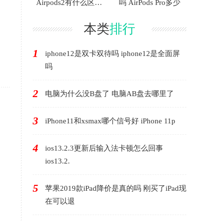
Airpods2有什么区别
吗 AirPods Pro多少
AirP
本类
排行
1
iphone12是双卡双待吗 iphone12是全面屏
吗
2
电脑为什么没B盘了 电脑AB盘去哪里了
3
iPhone11和xsmax哪个信号好 iPhone 11p
4
ios13.2.3更新后输入法卡顿怎么回事
，
ios13.2.
5
苹果2019款iPad降价是真的吗 刚买了iPad现
在可以退