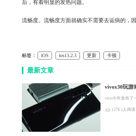
后，有着明显的发热问题。
流畅度。流畅度方面就确实不需要去诟病的，
标签：
iOS
ios13.2.3
更新
卡顿
最新文章
vivox30玩
vivo今年发布了
(276 )人阅读