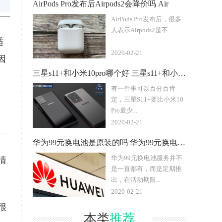
AirPods Pro发布后Airpods2会降价吗 Air
AirPods Pro发布后，很多
人表示Airpods2是不...
适
2020-02-21
因
三星s11+和小米10pro哪个好 三星s11+和小米10p
有一件事可以百分百肯
定，三星S11+要比小米10
Pro最少...
2020-02-21
华为99元换电池是原装的吗 华为99元换电池还需要手续费吗
华为99元换电池服务并不
情
是一直都有，而是定期推
出，在活动期限...
2020-02-21
很
本类
推荐