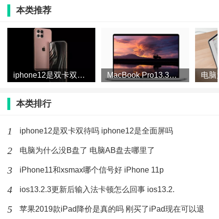
本类推荐
vivo x30 pro眼控追焦怎么样
vivox30pro
(184)人喜欢
2020-02-21
三星s11+和小米10pro哪个好 三星
s11+和小米10p
iphone12是双卡双待吗 iphone12是全面屏吗
MacBook Pro13.3会有14寸屏吗 MacBook
(223)人喜欢
2020-02-21
本类排行
1
iphone12是双卡双待吗 iphone12是全面屏吗
2
电脑为什么没B盘了 电脑AB盘去哪里了
3
iPhone11和xsmax哪个信号好 iPhone 11p
4
ios13.2.3更新后输入法卡顿怎么回事 ios13.2.
5
苹果2019款iPad降价是真的吗 刚买了iPad现在可以退