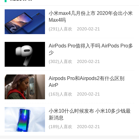
能接口，可以连接官方键盘套件使用；另在已有支持
Apple Pencil的基础上，加入了对 SmartKeyboard 的支
小米max4几月份上市 2020年会出小米
Max4吗
持，提供Touch ID指纹识别和800万像素主摄像头。
(291)人喜欢
2020-02-21
AirPods Pro值得入手吗 AirPods Pro多
少
标签：
苹果
iPad
(302)人喜欢
2020-02-21
最新文章
Airpods Pro和Airpods2有什么区别
vivox30玩游戏卡吗 vivox30可以用4g卡
AirP
吗
(163)人喜欢
2020-02-21
(276)人喜欢
2020-02-21
小米10什么时候发布 小米10多少钱最
iphone12预计多少钱 苹果12上市时间
新消息
官方消息
(189)人喜欢
2020-02-21
(280)人喜欢
2020-02-21