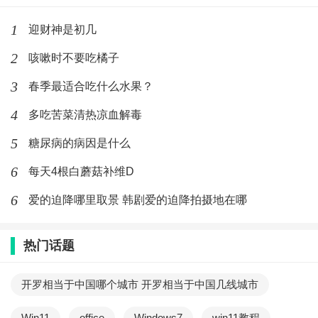
1
迎财神是初几
2
咳嗽时不要吃橘子
3
春季最适合吃什么水果？
4
多吃苦菜清热凉血解毒
5
糖尿病的病因是什么
6
每天4根白蘑菇补维D
6
爱的迫降哪里取景 韩剧爱的迫降拍摄地在哪
热门话题
开罗相当于中国哪个城市 开罗相当于中国几线城市
Win11
office
Windows7
win11教程