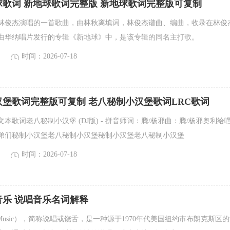
歌词 新地球歌词完整版 新地球歌词完整版可复制
俊杰演唱的一首歌曲，由林秋离填词，林俊杰谱曲、编曲，收录在林俊
27日由华纳唱片发行的专辑《新地球》中，是该专辑的同名主打歌。
时间：2026-07-18
堡歌词完整版可复制 老八秘制小汉堡歌词LRC歌词
本歌词老八秘制小汉堡 (DJ版) - 拼音师词：腾/杨邪曲：腾/杨邪奥利给
弟们秘制小汉堡老八秘制小汉堡秘制小汉堡老八秘制小汉堡
时间：2026-07-18
音乐 说唱音乐名词解释
 Music），简称说唱或饶舌，是一种源于1970年代美国纽约市布朗克斯区