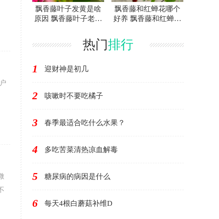
飘香藤叶子发黄是啥
飘香藤和红蝉花哪个
原因 飘香藤叶子老黄
好养 飘香藤和红蝉花
怎么办
差别在哪
热门
排行
1
迎财神是初几
户
2
咳嗽时不要吃橘子
3
春季最适合吃什么水果？
4
多吃苦菜清热凉血解毒
5
微
糖尿病的病因是什么
不
6
每天4根白蘑菇补维D