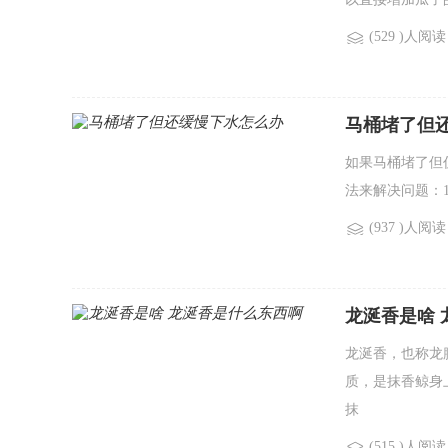
(529 )人阅读
马桶堵了但
如果马桶堵了但
法来解决问题：1
(937 )人阅读
龙涎香是啥 
龙涎香，也称龙
质，是抹香鲸身
抹
(515 )人阅读