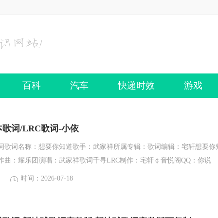
百科
汽车
快递时效
游戏
歌词/LRC歌词-小依
词歌词名称：想要你知道歌手：武家祥所属专辑：歌词编辑：宅轩想要你
作曲：耀乐团演唱：武家祥歌词千寻LRC制作：宅轩￠音悦阁QQ：你说
时间：2026-07-18