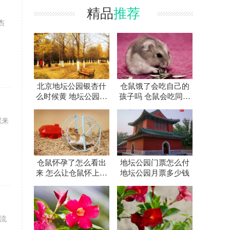
精品
推荐
杰
北京地坛公园银杏什
仓鼠饿了会吃自己的
么时候黄 地坛公园银
孩子吗 仓鼠会吃同伴
杏大道怎么走
吗
嘿来
仓鼠怀孕了怎么看出
地坛公园门票怎么付
来 怎么让仓鼠怀上宝
地坛公园月票多少钱
宝
的流