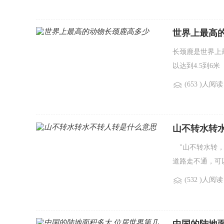
世界上最高
长颈鹿是世界上
以达到4.5到6米
(653 )人阅读
山不转水转
"山不转水转，
道路走不通，可
(532 )人阅读