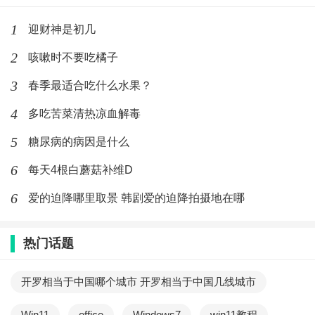
1
迎财神是初几
2
咳嗽时不要吃橘子
3
春季最适合吃什么水果？
4
多吃苦菜清热凉血解毒
5
糖尿病的病因是什么
6
每天4根白蘑菇补维D
6
爱的迫降哪里取景 韩剧爱的迫降拍摄地在哪
热门话题
开罗相当于中国哪个城市 开罗相当于中国几线城市
Win11
office
Windows7
win11教程